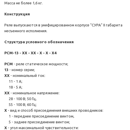
Масса не более 1,6 кг.
Конструкция
Реле выпускаются в унифицированном корпусе "СУРА" II габарита
несъемного исполнения.
Структура условного обозначения
РСМ-13 - ХХ - ХХ - Х - Х - Х4
РСМ
- реле статическое мощности;
13
- номер серии;
ХХ
- номинальный ток:
11 - 1 А;
18 - 5 А;
ХХ
- номинальное напряжение:
28 - 100 В; 50 Гц,
55 - 100 В; 60 Гц;
Х
- вид и способ присоединения внешних проводников:
1 - переднее присоединение винтом,
5 - заднее присоединение винтом;
Х
- угол максимальной чувствительности: