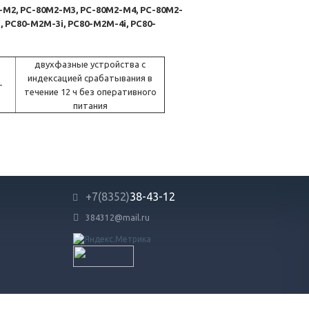
М2, РС-80М2-М3, РС-80М2-М4, РС-80М2-
 РС80-М2М-3i, РС80-М2М-4i, РС80-
двухфазные устройства с
индексацией срабатывания в
-
течение 12 ч без оперативного
питания
+7(8352)
38-43-12
384312@mail.ru