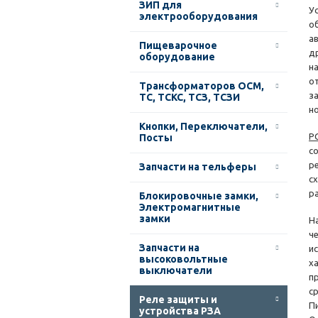
ЗИП для
У
электрооборудования
о
а
Пищеварочное
д
оборудование
н
о
Трансформаторов ОСМ,
з
ТС, ТСКС, ТСЗ, ТСЗИ
н
Кнопки, Переключатели,
Р
Посты
с
р
Запчасти на тельферы
с
р
Блокировочные замки,
Электромагнитные
замки
Н
ч
Запчасти на
ис
высоковольтные
х
выключатели
п
с
Реле защиты и
П
устройства РЗА