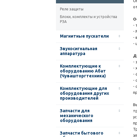
О
о
Реле защиты
Блоки, комплекты и устройства
О
РЗА
-
-
Магнитные пускатели
-
-
Звукосигнальная
аппаратура
Д
-
Комплектующие к
-
оборудованию Абат
-
(Чувашторгтехника)
-
-
Комплектующие для
п
оборудования других
производителей
В
Запчасти для
т
механического
у
оборудования
п
Т
Запчасти бытового
э