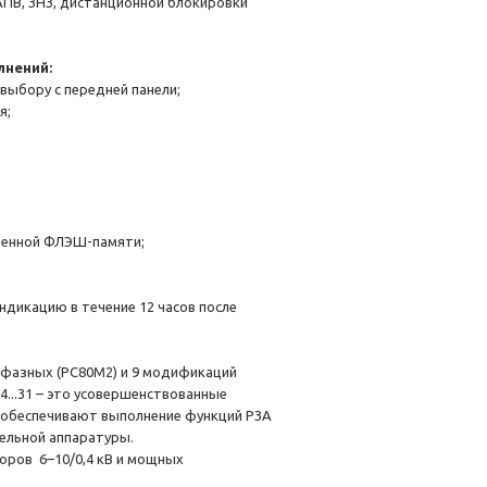
АПВ, ЗНЗ, дистанционной блокировки
лнений:
 выбору с передней панели;
я;
роенной ФЛЭШ-памяти;
ндикацию в течение 12 часов после
фазных (РС80М2) и 9 модификаций
...31 – это усовершенствованные
 обеспечивают выполнение функций РЗА
ельной аппаратуры.
ров 6–10/0,4 кВ и мощных