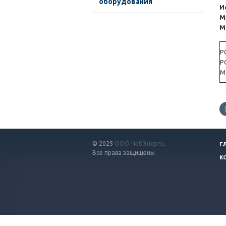
оборудования
И
М
М
Р
Р
М
© 2025
ООО ЧебЭнерго
.
Г
Все права защищены
К