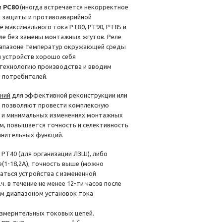
и
РС80
(иногда встречается некорректное
ой защиты и противоаварийной
 максимального тока РТ80, РТ90, РТ85 и
еле без замены монтажных жгутов. Реле
иапазоне температур окружающей среды
ия устройств хорошо себя
 технологию производства и вводим
 потребителей.
ний
для эффективной реконструкции или
а позволяют провести комплексную
х и минимальных изменениях монтажных
ем, повышается точность и селективность
лнительных функций.
РТ40 (для организации ЛЗШ), либо
(1-18,2А), точность выше (можно
скаться устройства с измененной
. в течение не менее 12-ти часов после
ным диапазоном установок тока
измерительных токовых цепей.