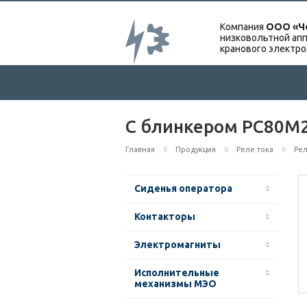
Компания
ООО «Ч
низковольтной апп
кранового электр
С блинкером РС80М2-
Главная
Продукция
Реле тока
Рел
Сиденья оператора
Контакторы
Электромагниты
Исполнительные
механизмы МЭО