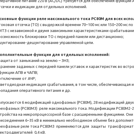
перативное питание 220 В (АС/DC) требуется для обеспечения функций 
тсечки и индикации для отдельных исполнений.
сновные функции реле максимального тока РС80М для всех испо
 токовая отсечка (ТО) с выдержкой времени 70–100 мс или 150–200 мс по
 МТЗ с независимой и двумя зависимыми характеристиками срабатывани
 возможность блокировки ТО с передней панели или дистанционно;
 шунтирование-дешунтирование управляемой цепи.
ополнительные функции для отдельных исполнений:­
 защита от замыканий на землю – ЗНЗ;
 хранение заданных с передней панели уставок и характеристик во вст
 функции АПВ и ЧАПВ;
 отключение от АЧР;
 светодиодная индикация срабатывания, в том числе, обеспечивающая и
ропадания оперативного питания и др.
ыпускаются 6 модификаций однофазных (РС80М), 28 модификаций двух
рехфазных (РС80М3) реле максимального тока. Модификации РС80М2-24
стройства на микропроцессорной базе с расширенными функциями. Они
рисоединения 6–35 кВ в минимально необходимом объеме без дополнит
рехфазные реле тока РС80М3 применяются для защиты трансформато
лектродвигателей 0,4 кВ.