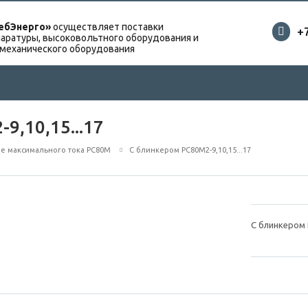
ебЭнерго»
осуществляет поставки
+
аратуры, высоковольтного оборудования и
омеханического оборудования
9,10,15...17
е максимального тока РС80М
С блинкером РС80М2-9,10,15...17
С блинкером 