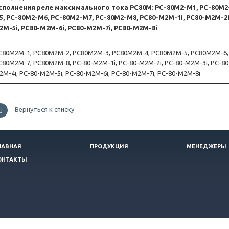
сполнения реле максимального тока РС80М: РС-80М2-М1, РС-80М2-
5, РС-80М2-М6, РС-80М2-М7, РС-80М2-М8, РС80-М2М-1i, РС80-М2М-2i,
2М-5i, РС80-М2М-6i, РС80-М2М-7i, РС80-М2М-8i
С80М2М-1, РС80М2М-2, РС80М2М-3, РС80М2М-4, РС80М2М-5, РС80М2М-6,
С80М2М-7, РС80М2М-8, РС-80-М2М-1i, РС-80-М2М-2i, РС-80-М2М-3i, РС-80
2М-4i, РС-80-М2М-5i, РС-80-М2М-6i, РС-80-М2М-7i, РС-80-М2М-8i
Вернуться к списку
ЛАВНАЯ
ПРОДУКЦИЯ
МЕНЕДЖЕРЫ
ОНТАКТЫ