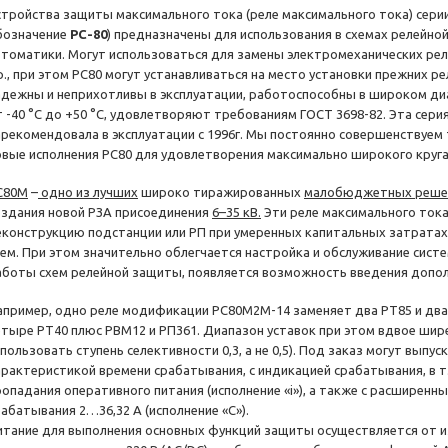
стройства защиты максимального тока (реле максимального тока) сери
бозначение
РС-80
) предназначены для использования в схемах релейн
втоматики. Могут использоваться для замены электромеханических реле
р., при этом РС80 могут устанавливаться на место установки прежних р
адежны и неприхотливы в эксплуатации, работоспособны в широком д
т ­-40 °С до +50 °С, удовлетворяют требованиям ГОСТ 3698-82. Эта сер
арекомендовала в эксплуатации с 1996г. Мы постоянно совершенствуем
овые исполнения РС80 для удовлетворения максимально широкого круга
С80М
–
одно из лучших
широко тиражированных
малобюджетных реше
оздания новой РЗА присоединения
6–35 кВ.
Эти реле максимального ток
еконструкцию подстанции или РП при умеренных капитальных затрата
хем. При этом значительно облегчается настройка и обслуживание сист
аботы схем релейной защиты, появляется возможность введения допо
апример, одно реле модификации РС80М2М-14 заменяет два РТ85 и два 
етыре РТ40 плюс РВМ12 и РП361. Диапазон уставок при этом вдвое шире
пользовать ступень селективности 0,3, а не 0,5). Под заказ могут выпу
арактеристикой времени срабатывания, с индикацией срабатывания, в т.ч
ропадания оперативного питания (исполнение «i»), а также с расширен
рабатывания 2…36,32 А (исполнение «С»).
итание для выполнения основных функций защиты осуществляется от 