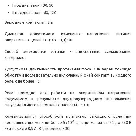
I поддиапазон - 30; 60
II поддиапазон - 60; 120
Выходные контакты - 2 з
Диапазон допустимого изменения напряжения питания
оперативных цепей, В - (0,8.....1,1) Uн
Способ регулировки уставки - дискретный, суммирование
интервалов
Допустимая длительность протекания тока 3 Iн через токовую
обмотку и последовательно включенный с ней контакт выходного
реле, с не более - 5
Реле пригодно для работы на оперативном напряжении,
получаемом в результате двухполупериодного выпрямления
синусоидального напряжения частоты - 50 Гц
Коммутационная способность контактов выходного реле при
-3
постоянной времени не более 5х10
с, напряжении от 24 до 250 В
или токе до 0,5 А, Вт, не менее - 30