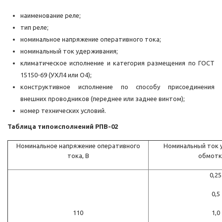
наименование реле;
тип реле;
номинальное напряжение оперативного тока;
номинальный ток удерживания;
климатическое исполнение и категория размещения по ГОСТ
15150-69 (УХЛ4 или О4);
конструктивное исполнение по способу присоединения
внешних проводников (переднее или заднее винтом);
номер технических условий.
Таблица типоисполнений РПВ-02
Номинальное напряжение оперативного
Номинальный ток
тока, В
обмотк
0,25
0,5
110
1,0