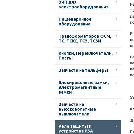
ЗИП для
Р
электрооборудования
т
к
Пищеварочное
к
оборудование
Р
Трансформаторов ОСМ,
в
ТС, ТСКС, ТСЗ, ТСЗИ
в
Кнопки, Переключатели,
Р
Посты
в
к
Запчасти на тельферы
к
Блокировочные замки,
Электромагнитные
замки
У
Запчасти на
высоковольтные
К
выключатели
Д
Реле защиты и
устройства РЗА
Г