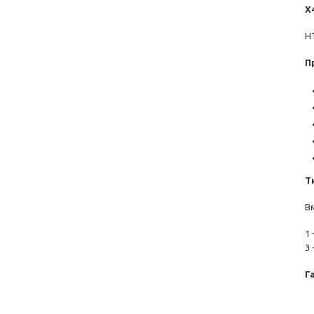
Х
НТ
П
Т
Вм
1
3
Г