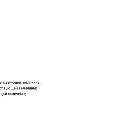
ействующей величины;
ствующей величины;
щей величины;
ины: