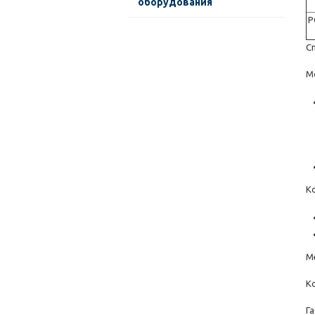
оборудования
Р
С
М
-
-
К
М
К
Га