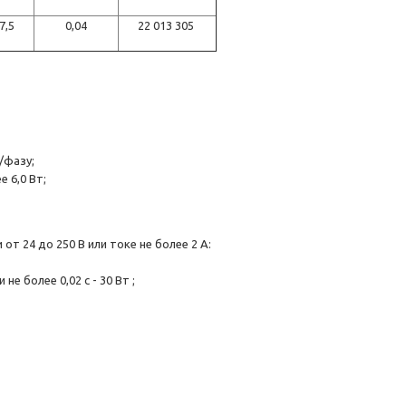
7,5
0,04
22 013 305
/фазу;
 6,0 Вт;
 24 до 250 В или токе не более 2 А:
е более 0,02 с - 30 Вт ;