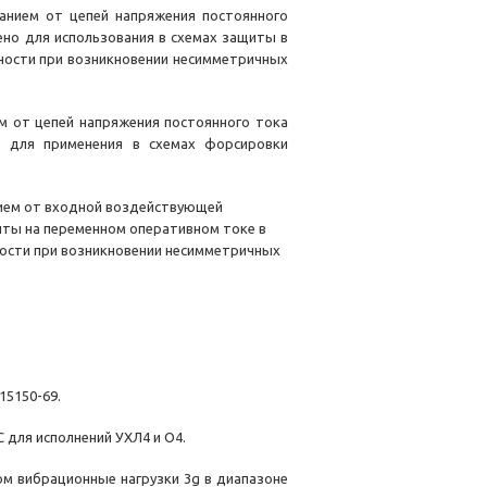
танием от цепей напряжения постоянного
но для использования в схемах защиты в
ности при возникновении несимметричных
м от цепей напряжения постоянного тока
 для применения в схемах форсировки
нием от входной воздействующей
иты на переменном оперативном токе в
ности при возникновении несимметричных
15150-69.
 для исполнений УХЛ4 и О4.
том вибрационные нагрузки 3g в диапазоне