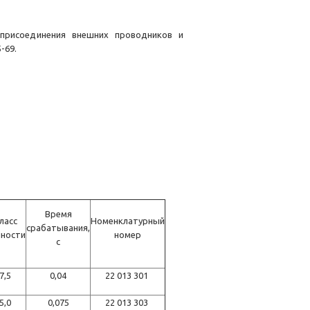
присоединения внешних проводников и
-69.
Время
ласс
Номенклатурный
срабатывания,
чности
номер
с
7,5
0,04
22 013 301
5,0
0,075
22 013 303