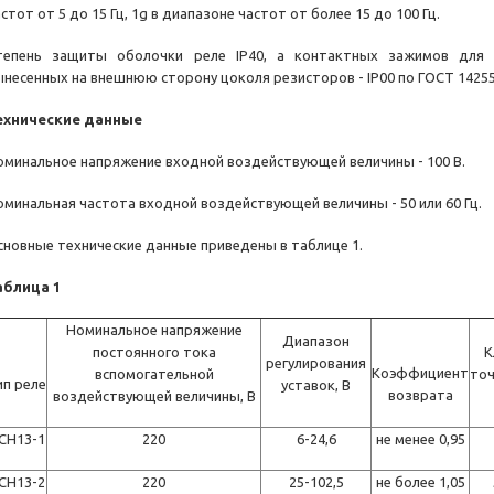
стот от 5 до 15 Гц, 1g в диапазоне частот от более 15 до 100 Гц.
тепень защиты оболочки реле IP40, а контактных зажимов для 
ынесенных на внешнюю сторону цоколя резисторов - IP00 по ГОСТ 14255
ехнические данные
оминальное напряжение входной воздействующей величины - 100 В.
оминальная частота входной воздействующей величины - 50 или 60 Гц.
сновные технические данные приведены в таблице 1.
аблица 1
Номинальное напряжение
Диапазон
постоянного тока
К
регулирования
Коэффициент
вспомогательной
то
ип реле
уставок, В
возврата
воздействующей величины, В
СН13-1
220
6-24,6
не менее 0,95
СН13-2
220
25-102,5
не более 1,05