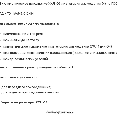
4
- климатическое исполнение(УХЛ, О) и категория размещения (4) по ГОС
Д - ТУ 16-647.012-84.
ри заказе необходимо указывать:
наименование и тип реле;
номинальную частоту;
климатическое исполнение и категорию размещения (УХЛ4 или О4);
вид присоединения внешних проводников (переднее или заднее винто
номер технических условий.
ипоисполнения
реле приведены в таблице 1
есто знака  указывать:
 - для переднего присоединения;
 - для заднего присоединения винтом.
абаритные размеры РСН-13