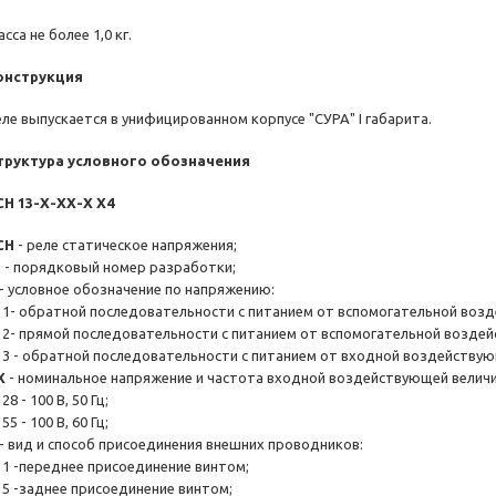
сса не более 1,0 кг.
онструкция
еле выпускается в унифицированном корпусе "СУРА" I габарита.
труктура условного обозначения
СН 13-Х-ХХ-Х Х4
СН
- реле статическое напряжения;
3
- порядковый номер разработки;
- условное обозначение по напряжению:
- обратной последовательности с питанием от вспомогательной возд
- прямой последовательности с питанием от вспомогательной воздей
 - обратной последовательности с питанием от входной воздействую
Х
- номинальное напряжение и частота входной воздействующей велич
 - 100 В, 50 Гц;
 - 100 В, 60 Гц;
- вид и способ присоединения внешних проводников:
 -переднее присоединение винтом;
 -заднее присоединение винтом;