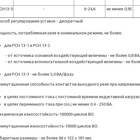
СН13-3
-
6-24,6
не менее 0,95
пособ регулирования уставок - дискретный
ощность, потребляемая реле в номинальном режиме, не более:
для РСН 13-1 и РСН 13-2
 от источника основной воздействующей величины - не более 0,8 ВА
 от источника вспомогательной воздействующей величины - не более
для РСН 13-3 - не более 5,0 ВА/фазу.
оммутационная способность контактов выходного реле при напряжении от
в цепях постоянного тока c постоянной времени индуктивной нагрузки н
в цепях переменного тока при cos j не менее 0.4 - 250 ВА.
еханическая износостойкость-100000 циклов ВО.
оммутационная износостойкость-10000 циклов ВО.
баритные размеры - не более 66 х 152 х 181 мм.