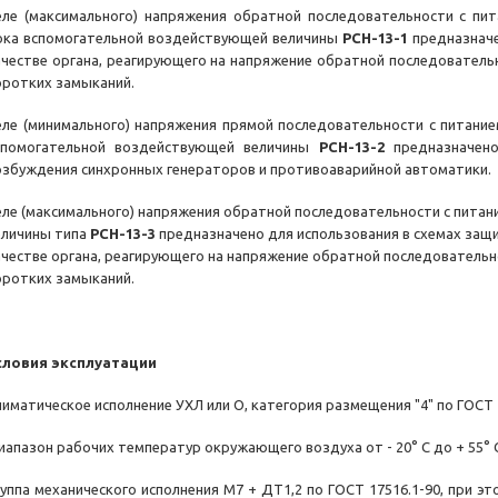
еле (максимального) напряжения обратной последовательности с пи
ока вспомогательной воздействующей величины
РСН-13-1
предназначе
ачестве органа, реагирующего на напряжение обратной последователь
оротких замыканий.
еле (минимального) напряжения прямой последовательности с питание
спомогательной воздействующей величины
РСН-13-2
предназначено
озбуждения синхронных генераторов и противоаварийной автоматики.
еле (максимального) напряжения обратной последовательности с пита
еличины типа
РСН-13-3
предназначено для использования в схемах защ
ачестве органа, реагирующего на напряжение обратной последователь
оротких замыканий.
словия эксплуатации
лиматическое исполнение УХЛ или О, категория размещения "4" по ГОСТ 
иапазон рабочих температур окружающего воздуха от - 20° С до + 55° С
руппа механического исполнения М7 + ДТ1,2 по ГОСТ 17516.1-90, при э