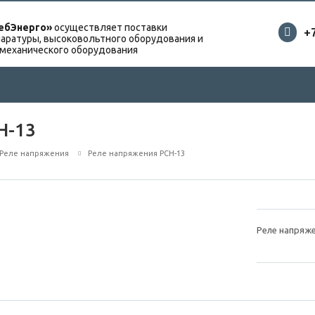
ебЭнерго»
осуществляет поставки
+
аратуры, высоковольтного оборудования и
омеханического оборудования
Н-13
Реле напряжения
Реле напряжения РСН-13
Реле напряж