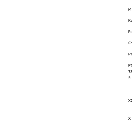
Ма
К
Р
С
Р
Р
1
Х
1
2
3
Х
28
55
Х
1
5