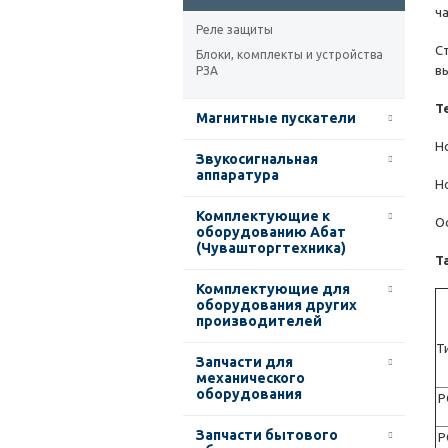
ча
Реле защиты
С
Блоки, комплекты и устройства
в
РЗА
Т
Магнитные пускатели
Н
Звукосигнальная
аппаратура
Н
Комплектующие к
О
оборудованию Абат
(Чувашторгтехника)
Т
Комплектующие для
оборудования других
производителей
Т
Запчасти для
механического
оборудования
Р
Запчасти бытового
Р