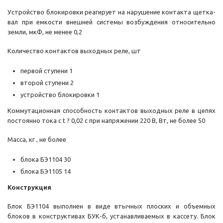
Устройство блокировки реагирует на нарушение контакта щетка-
вал при емкости внешней системы возбуждения относительно
земли, мкФ, не менее 0,2
Количество контактов выходных реле, шт
первой ступени 1
второй ступени 2
устройство блокировки 1
Коммутационная способность контактов выходных реле в цепях
постоянно тока с t ? 0,02 с при напряжении 220 В, Вт, не более 50
Масса, кг , не более
блока БЭ1104 30
блока БЭ1105 14
Конструкция
Блок БЭ1104 выполнен в виде втычных плоских и объемных
блоков в конструктивах БУК-б, устанавливаемых в кассету. Блок