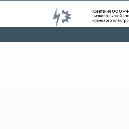
Компания
ООО «Ч
низковольтной апп
кранового электр