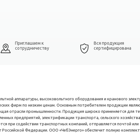
Приглашаем к
Вся продукция
сотрудничеству
сертифицирована
льтной аппаратуры, высоковольтного оборудования и кранового элек
ских фирм по низким ценам. Основным потребителем продукции являю
щая отрасли промышленности. Продукция широко применяется для те
ных предприятий, электрификации транспорта, сельского хозяйства,
тся при содействии транспортных компаний, отправляется почтой или
г Российской Федерации. ООО «ЧебЭнерго» обеспечит полную комплек